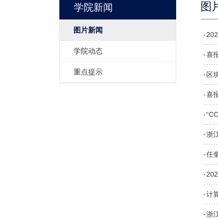
图
学院新闻
图片新闻
20
学院动态
喜报
重点提示
区块
喜
“
浙
任
2
计
浙