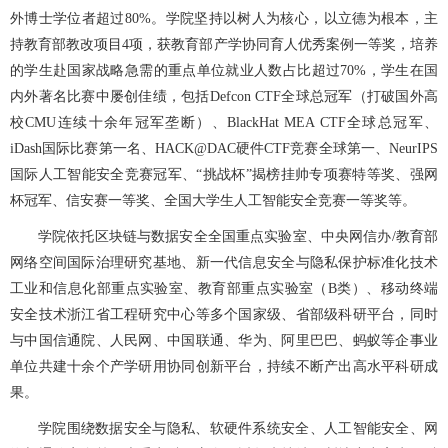
外博士学位者超过80%。学院坚持以树人为核心，以立德为根本，主
持教育部教改项目4项，获教育部产学协同育人优秀案例一等奖，培养
的学生赴国家战略急需的重点单位就业人数占比超过70%，学生在国
内外著名比赛中屡创佳绩，包括Defcon CTF全球总冠军（打破国外高
校CMU连续十余年冠军垄断）、BlackHat MEA CTF全球总冠军、
iDash国际比赛第一名、HACK@DAC硬件CTF竞赛全球第一、NeurIPS
国际人工智能安全竞赛冠军、“挑战杯”揭榜挂帅专项赛特等奖、强网
杯冠军、信安赛一等奖、全国大学生人工智能安全竞赛一等奖等。
学院依托区块链与数据安全全国重点实验室、中央网信办/教育部
网络空间国际治理研究基地、新一代信息安全与隐私保护标准化技术
工业和信息化部重点实验室、教育部重点实验室（B类）、移动终端
安全技术浙江省工程研究中心等多个国家级、省部级科研平台，同时
与中国信通院、人民网、中国联通、华为、阿里巴巴、蚂蚁等企事业
单位共建十余个产学研用协同创新平台，持续不断产出高水平科研成
果。
学院围绕数据安全与隐私、软硬件系统安全、人工智能安全、网