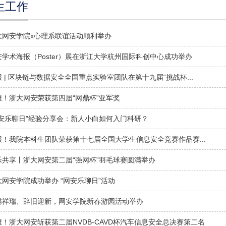
生工作
大网安学院x心理系联谊活动顺利举办
安学术海报（Poster）展在浙江大学杭州国际科创中心成功举办
 | 区块链与数据安全全国重点实验室团队在第十九届“挑战杯...
报！浙大网安荣获第四届“网鼎杯”亚军奖
网安乐聊日”经验分享会：新人小白如何入门科研？
报！我院本科生团队荣获第十七届全国大学生信息安全竞赛作品赛...
乐共享丨浙大网安第二届“强网杯”羽毛球赛圆满举办
大网安学院成功举办 “网安乐聊日”活动
腾祥瑞、辞旧迎新，网安学院新春游园活动举办
报！浙大网安斩获第二届NVDB-CAVD杯汽车信息安全总决赛第二名