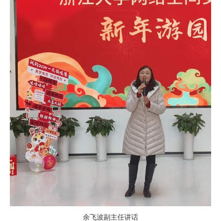
余飞波副主任讲话