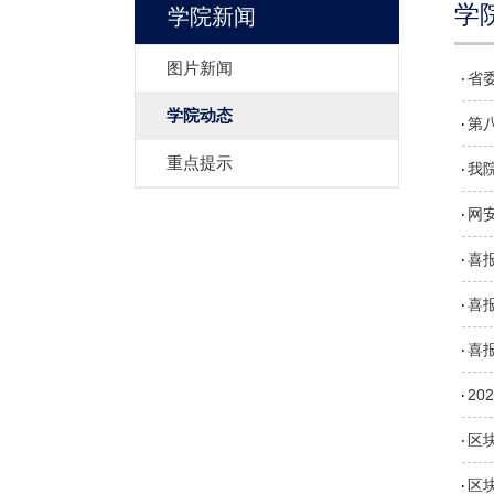
学
学院新闻
图片新闻
省
学院动态
第
重点提示
我
网
喜报
喜报
喜
2
区
区