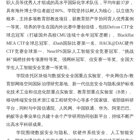
职人员等优秀人才组成的高水平国际化学术队伍，平均年龄37岁，
具有海外博士学位者超过80%。学院坚持以树人为核心，以立德为
根本，主持多项教育部教改项目，获教育部产学协同育人优秀案例
一等奖。培养的学生在国内外比赛中屡创佳绩，包括Defcon CTF全
球总冠军（打破国外高校CMU连续十余年冠军垄断）、BlackHat
MEA CTF全球总冠军、iDash国际比赛第一名、HACK@DAC硬件
CTF竞赛全球第一、NeurIPS国际人工智能安全竞赛冠军、“挑战
杯”揭榜挂帅专项赛特等奖、强网杯冠军、信安赛一等奖、全国大
学生人工智能安全竞赛一等奖等。
学院依托区块链与数据安全全国重点实验室、中央网信办/教
育部网络空间国际治理研究基地、新一代信息安全与隐私保护标准
化技术工业和信息化部重点实验室、教育部重点实验室（B类）、
移动终端安全技术浙江省工程研究中心等多个国家级、省部级科研
平台，同时与中国信通院、人民网、中国联通、华为、阿里巴巴、
蚂蚁等企事业单位共建十余个产学研用协同创新平台，持续不断产
出高水平科研成果。
学院围绕数据安全与隐私、软硬件系统安全、人工智能安