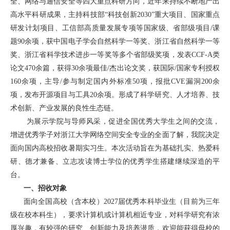
全、网络与通信安全等四大重点科研方向，近年来持续不断地产出
高水平科研成果，主持科技部“科技创新2030”重大项目、国家重点
研发计划项目、工信部高质量发展专项等国家级、省部级项目/课
题90余项，获中国电子学会自然科学一等奖、浙江省自然科学一等
奖、浙江省科学技术进步一等奖等多个省部级奖项，发表CCF-A类
论文470余篇，获得30余项最佳/杰出论文奖，获国际/国家专利授权
160余项，主导/参与制定国内外标准50项，报批CVE漏洞200余
项，发布开源项目与工具20余项。形成了科学研究、人才培养、技
术创新、产业发展的良性生态链。
为展示学院与导师风采，促进全国优秀大学生之间的交流，
增进优秀学子对浙江大学网络空间安全专业的全面了解，我院决定
面向国内高校招收暑期实习生。本次活动旨在为基础扎实、热爱科
研、德才兼备、立志攻读博士学位的优秀学生搭建继续深造的平
台。
一、招收对象
面向全国高校（含本校）
2027
届优秀本科毕业生（目前为三年
级在校本科生），要求计算机或计算机相近专业，对科学研究有浓
厚兴趣，有较强的研究、创新能力及培养潜质，欢迎能获得母校的