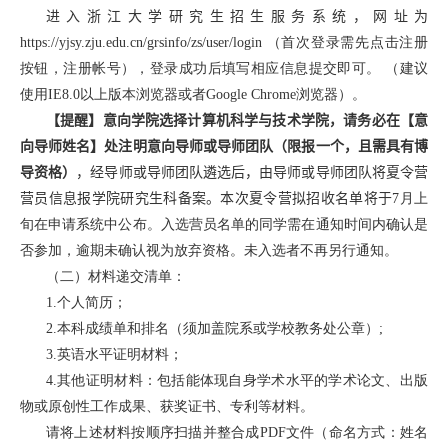
进入
浙江大学研究生招生服务系统
，网址为
https://yjsy.zju.edu.cn/grsinfo/zs/user/login
（首次登录需先点击注册
按钮，注册帐号），登录成功后填写相应信息提交即可。 （建议
使用
IE8.0
以上版本浏览器或者
Google Chrome
浏览器）。
【提醒】
意向学院选择计算机科学与技术学院，请务必
在【意
向导师姓名】处注明意向导师或导师团队（限报一个，且需具有博
导资格）
，经导师或导师团队遴选后，由导师或导师团队将夏令营
营员信息报学院研究生科备案。本次夏令营拟招收名单将于
7
月上
旬在申请系统中公布。入选营员名单的同学需在通知时间内确认是
否参加，逾期未确认视为放弃资格。未入选者不再另行通知。
（二）材料递交清单：
1.
个人简历；
2.
本科成绩单和排名（须加盖院系或学校教务处公章）
;
3.
英语水平证明材料；
4.
其他证明材料：包括能体现自身学术水平的学术论文、出版
物或原创性工作成果、获奖证书、专利等材料。
请将上述材料按顺序扫描并整合成
PDF
文件（命名方式：姓名