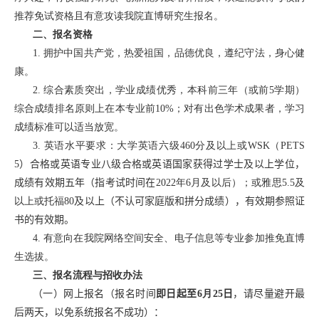
推荐免试资格且有意攻读我院直博研究生报名。
二、报名资格
1.
拥护中国共产党，热爱祖国，品德优良，遵纪守法，身心健
康。
2.
综合素质突出，学业成绩优秀，本科前三年（或前
5
学期）
综合成绩排名原则上在本专业前
10%
；对有出色学术成果者，学习
成绩标准可以适当放宽。
3.
英语水平要求：大学英语六级
460
分及以上或
WSK
（
PETS
5
）合格或英语专业八级合格或英语国家获得过学士及以上学位，
成绩有效期五年（指考
试时间在
2022
年
6
月及以后）；或雅思
5.5
及
以上或托福
80
及以上（不认可家
庭版和拼分成绩），有效期参照证
书的有效期。
4.
有意向在我院网络空间安全、电子信息等专业参加推免直博
生选拔。
三、报名流程与招收办法
（一）网上报名（报名时间
即日起至
6
月
25
日
，请尽量避开最
后两天，以免系统报名不成功）：