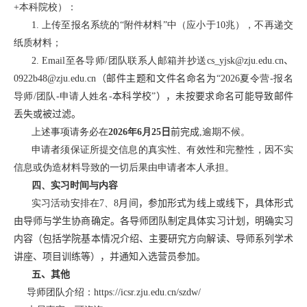
+
本科院校）：
1.
上传至报名系统的“附件材料”中（应小于
10
兆），不再递交
纸质材料；
2. Email
至各导师
/
团队联系人邮箱并抄送
cs_yjsk@zju.edu.cn
、
0922b48@zju.edu.cn
（邮件主题和文件名命名为
“
2026
夏令营
-
报名
导师
/
团队
-
申请人姓名
-
本科学校”
），未按要求命名可能导致邮件
丢失或被过滤。
上述事项请务必在
2026
年
6
月
25
日
前完成
,
逾期不候。
申请者须保证所提交信息的真实性、有效性和完整性，因不实
信息或伪造材料导致的一切后果由申请者本人承担。
四、实习时间与内容
实习活动安排在
7
、
8
月间，
参加形式为线上或线下，具体形式
由导师与学生协商确定
。各导师团队制定具体实习计划，明确实习
内容（包括学院基本情况介绍、主要研究方向解读、导师系列学术
讲座、项目训练等），并通知入选营员参加。
五、
其他
导师团队介绍：
https://icsr.zju.edu.cn/szdw/