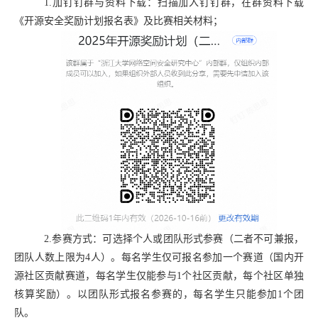
1.
加钉钉群
与资料下载：
扫描加入钉钉群，
在
群
资料下载
《开源安全奖励计划报名表》
及比赛相关材料
；
2.
参赛方式
：可选择个人或团队形式参赛（二者不可兼报，
团队人数上限为
4
人）
。
每名学生仅可报名参加一个赛道（国内开
源社区贡献赛道，每名学生仅能参与
1
个社区贡献，每个社区单独
核算奖励）。以团队形式报名参赛
的
，每名学生只能参加
1
个团
队
。