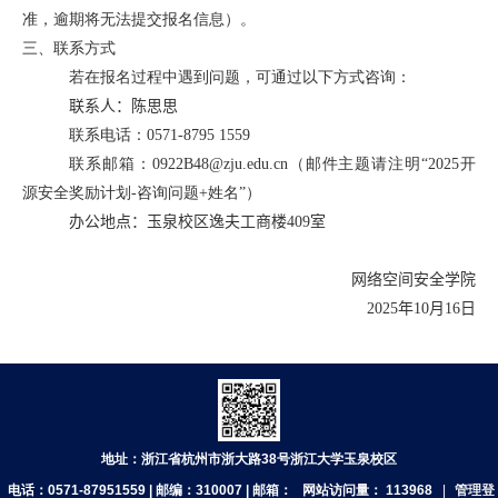
准，逾期将无法提交报名信息）。
三、联系方式
若在报名过程中遇到问题，可通过以下方式咨询：
联系人：
陈思思
联系电话：
0571-8795 1559
联系邮箱：
0922B48@zju.edu.cn
（邮件主题请注明“
2025
开
源安全奖励计划
-
咨询问题
+
姓名”）
办公地点：
玉泉校区逸夫工商楼
409
室
网络空间安全学院
2025
年
10
月
16
日
地址：浙江省杭州市浙大路38号浙江大学玉泉校区
电话：0571-87951559 | 邮编：310007 | 邮箱：
网站访问量：
113968
|
管理登