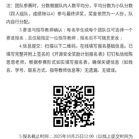
注：团队参赛时，分数根据队内人数平均分，平均分数为小队分数
（四人组队，成绩除以
4
）参与最终评奖，奖金依然为一人份，队
内自行分配。
3.
赛道与指导教师确认：每名学生或每个团队仅可选择一个
赛道报名，且仅能指定一位指导教师，报名后不可随意更改；
4.
信息提交：扫描
以下
二维码，在线填写报名基础信息
。
已
填写
完整并附上签名
的《开源安全奖励计划报名表》
钉钉私信给陈
思思老师，
根据参赛形式如实填写报名表，确保关键信息（如姓
名、学号、联系方式、指导教师信息等）无遗漏、无错误
。
5.
报名截止时间：
2025
年
10
月
2
5
日
12:00
（以线上提交时间为