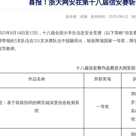
喜报！浙大网安在第十八届信安赛斩
发布者：何璐
发布时间：2025-08-22
浏
2025年8月14日至15日，十八届全国大学生信息安全竞赛（以下简称“
师带领的5支队伍在351支决赛队伍中脱颖而出，斩获两项国家一等奖，
指导教师。
十八届
信安赛
作品赛
浙大网安获
作品名称
所获奖项
周
罗
卫：基于双路协同的网页端深度伪造检测系
一等奖
统
高
张
胡