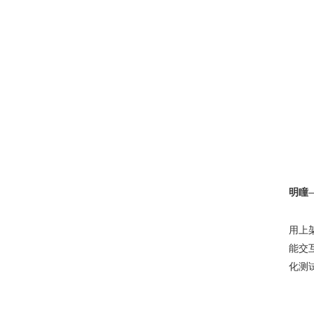
明瞳
用上
能交
化测