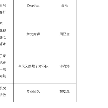
彤彤
DeepSeal
秦湛
春舒
不一
幸智
舞龙舞狮
周亚金
璐欣
轩永
子豪
恺睿
今天又摆烂了对不队
许海涛
一玮
知航
凯悦
专业团队
姚培森
依敏