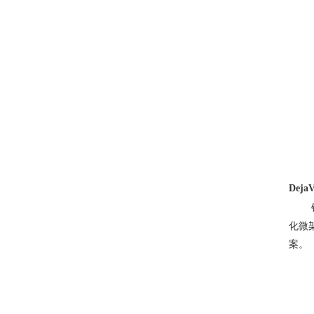
DejaV
化微
案。