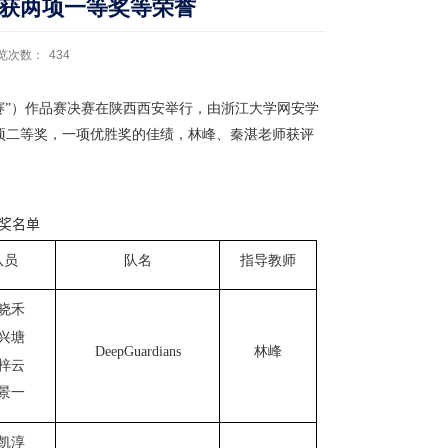
获两项一等奖等荣誉
览次数：
434
信安赛”）作品赛决赛在陕西西安举行，由浙江大学网安学
两项二等奖，一项优胜奖的佳绩，林峰、秦湛老师获评
奖名单
队员
队名
指导教师
晓禾
兴塘
DeepGuardians
林峰
梓云
景一
凯淳