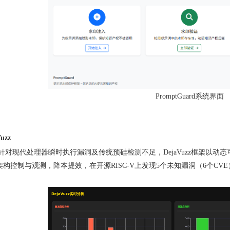
PromptGuard
系统界面
uzz
针对现代处理器瞬时执行漏洞及传统预硅检测不足，
DejaVuzz
框架以动态
架构控制与观测，降本提效，在开源
RISC-V
上发现
5
个未知漏洞（
6
个
CVE