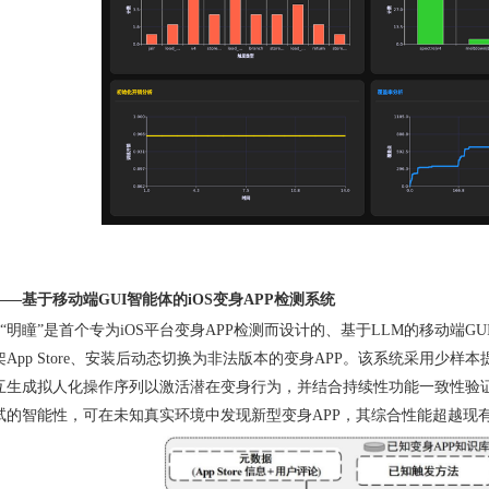
——基于移动端
GUI
智能体的
iOS
变身
APP
检测系统
“
明瞳”是首个专为
iOS
平台变身
APP
检测而设计的、基于
LLM
的移动端
GU
架
App Store
、安装后动态切换为非法版本的变身
APP
。该系统采用少样本
互生成拟人化操作序列以激活潜在变身行为，并结合持续性功能一致性验证
试的智能性，可在未知真实环境中发现新型变身
APP
，其综合性能超越现