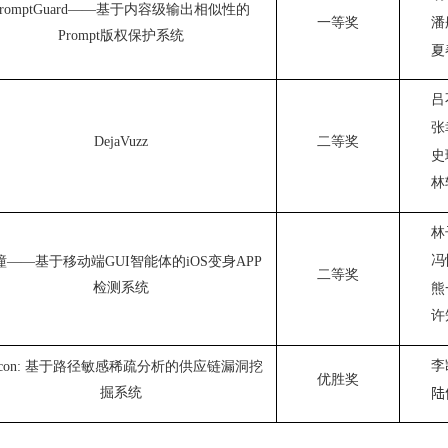
romptGuard——
基于内容级输出相似性的
潘
一等奖
Prompt
版权保护系统
夏
吕
张
DejaVuzz
二等奖
史
林
林
冯
瞳——基于移动端
GUI
智能体的
iOS
变身
APP
二等奖
检测系统
熊
许
李
con:
基于路径敏感稀疏分析的供应链漏洞挖
优胜奖
掘系统
陆