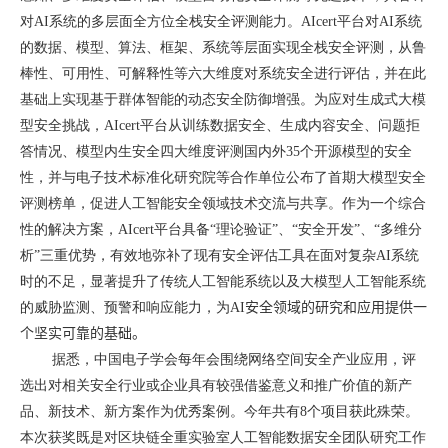
对
AI
系统的多层面全方位全栈安全评测能力。
AIcert
平台对
AI
系统
的数据、模型、算法、框架、系统等层面实现全栈安全评测，从鲁
棒性、可用性、可解释性等六大维度对系统安全进行评估，并在此
基础上实现基于群体智能的动态安全防御增强。为应对生成式大模
型安全挑战，
AIcert
平台从训练数据安全、生成内容安全、问题拒
答情况、模型内生安全四大维度评测国内外
35
个开源模型的安全
性，并与电子技术标准化研究院等合作单位公布了首期大模型安全
评测榜单，促进人工智能安全领域技术交流与共享。作为一个综合
性的解决方案，
AIcert
平台具备“理论验证”、“安全开发”、“多维分
析”三重优势，有效地弥补了现有安全评估工具在面对复杂
AI
系统
时的不足，显著提升了传统人工智能系统以及大模型人工智能系统
的威胁监测、预警和响应能力，为
AI
安全领域的研究和应用提供一
个坚实可靠的基础
。
据悉，中国电子学会每年会围绕网络空间安全产业应用，评
选出对相关安全行业或企业具有较强借鉴意义和推广价值的新产
品、新技术、新方案作为优秀案例。今年共有
8
个项目获此殊荣。
本次获奖既是对区块链全重实验室人工智能数据安全团队研究工作