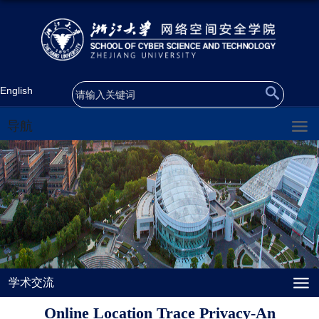
English
导航
学术交流
Online Location Trace Privacy-An