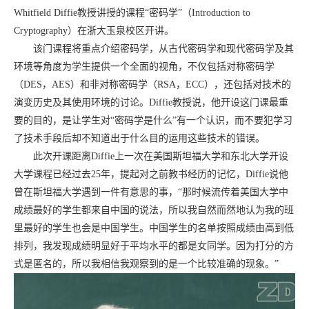
Whitfield Diffie
教授讲授的课程“密码学”（
Introduction to
Cryptography
）在浙大玉泉校区开讲。
该门课程将重点介绍密码学，从古代密码学和现代密码学及其
环境等角度为学生提供一个全面的视角，不仅包括对称密码学
（
DES
，
AES
）和非对称密码学（
RSA
，
ECC
），还包括对技术的
演变历史及其使用环境的讨论。
Diffie
教授说，他开设这门课最重
要的目的，是让学生对“密码学是什么”有一个认识，而不要犯学习
了技术手段后却不知道出于什么目的运用这些技术的错误。
此次开课距离
Diffie
上一次在美国斯坦福大学和东北大学开设
大学课程已经过去
25
年，提起对之前教书经历的记忆，
Diffie
说他
曾在斯坦福大学遇到一件有意思的事，“那时候流传着美国大学中
成绩最好的学生都来自中国的说法，所以我自然而然地认为我的班
里最好的学生也会是中国学生。中国学生的名单按照成绩由高到低
排列，我发现成绩明显好于平均水平的都是女同学。因为打分的方
式是匿名的，所以我相信我观察到的是一个比较准确的现象。”